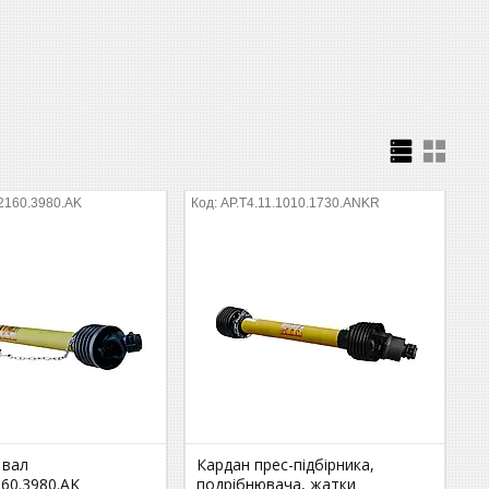
.2160.3980.AK
AP.T4.11.1010.1730.ANKR
 вал
Кардан прес-підбірника,
160.3980.AK
подрібнювача, жатки