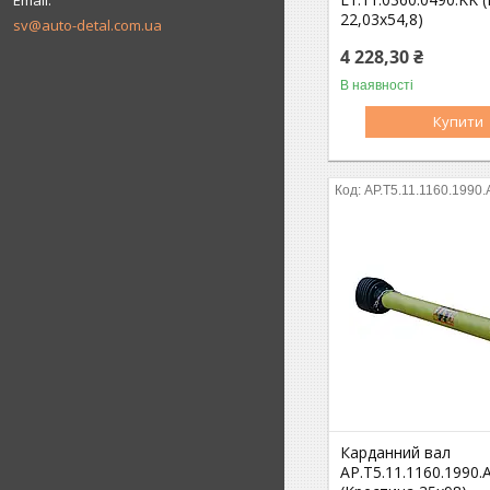
22,03х54,8)
sv@auto-detal.com.ua
4 228,30 ₴
В наявності
Купити
AP.T5.11.1160.1990
Карданний вал
AP.T5.11.1160.1990.