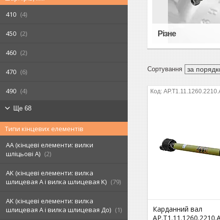
410
4
450
2
Різне
460
2
470
6
490
4
AP.T1.11.1260.2210
Ще 68
Типи кінцевих елементів
AA (кінцеві елементи: вилки
шліцьові A)
2
AK (кінцеві елементи: вилка
шлицевая A і вилка шлицевая K)
79
AK (кінцеві елементи: вилка
Карданний вал
шлицевая А і вилка шлицевая До)
1
AP.T1.11.1260.2210