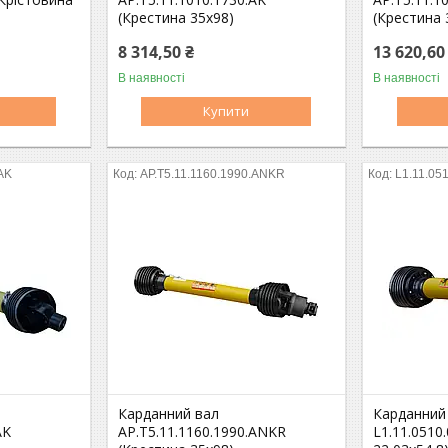
(Крестина 35х98)
(Крестина 
8 314,50 ₴
13 620,60
В наявності
В наявності
Купити
.AK
AP.T5.11.1160.1990.ANKR
L1.11.05
Карданний вал
Карданний
AK
AP.T5.11.1160.1990.ANKR
L1.11.0510