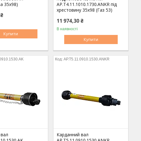
а 35х98)
AP.T4.11.1010.1730.ANKR під
хрестовину 35х98 (Газ 53)
 ₴
11 974,30 ₴
В наявності
Купити
Купити
.0910.1530.AK
AP.T5.11.0910.1530.ANKR
 вал
Карданний вал
910.1530.AK
AP.T5.11.0910.1530.ANKR