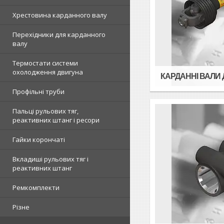
Хрестовина карданного валу
Перехідники для карданного
валу
Термостати системи
охолодження двигуна
КАРДАННІ ВАЛИ 
Профільні труби
Пальці рульових тяг,
реактивних штанг і ресори
Гайки корончаті
Вкладиші рульових тяг і
реактивних штанг
Ремкомплекти
Різне