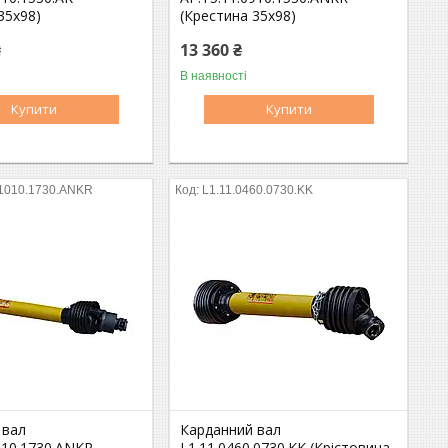
35х98)
(Крестина 35х98)
₴
13 360 ₴
В наявності
Купити
Купити
.1010.1730.ANKR
L1.11.0460.0730.KK
 вал
Карданний вал
010.1730.ANKR
L1.11.0460.0730.KK (Крістовина