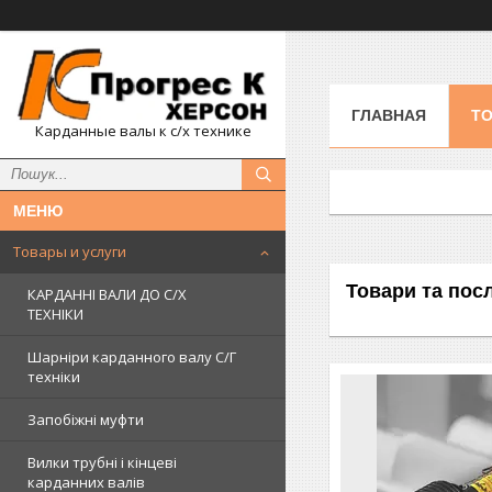
ГЛАВНАЯ
ТО
Карданные валы к с/х технике
Товары и услуги
Товари та пос
КАРДАННІ ВАЛИ ДО С/Х
ТЕХНІКИ
Шарніри карданного валу С/Г
техніки
Запобіжні муфти
Вилки трубні і кінцеві
карданних валів