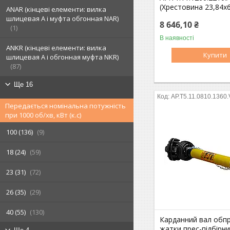
(Хрестовина 23,84х6
ANAR (кінцеві елементи: вилка
шлицевая A і муфта обгонная NAR)
8 646,10 ₴
1
В наявності
ANKR (кінцеві елементи: вилка
Купити
шлицевая А і обгонная муфта NKR)
87
Ще 16
AP.T5.11.0810.1360
Передається номінальна потужність
при 1000 об/хв, кВт (к.с)
100 (136)
9
18 (24)
59
23 (31)
72
26 (35)
29
40 (55)
130
Карданний вал обп
жатки прес-підбірн