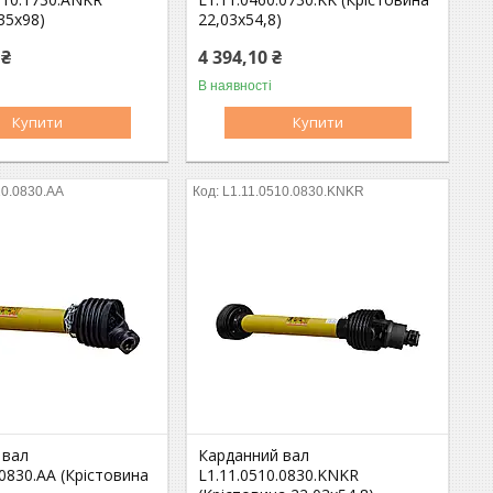
35х98)
22,03х54,8)
 ₴
4 394,10 ₴
В наявності
Купити
Купити
10.0830.AA
L1.11.0510.0830.KNKR
 вал
Карданний вал
.0830.AA (Крістовина
L1.11.0510.0830.KNKR