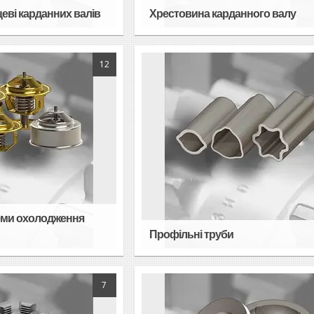
нцеві карданних валів
Хрестовина карданного валу
12
еми охолодження
Профільні труби
7