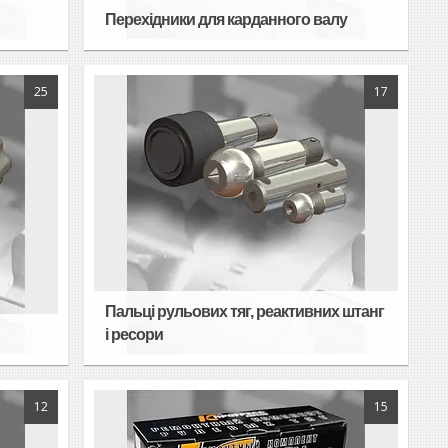
Перехідники для карданного валу
25
17
Пальці рульових тяг, реактивних штанг
і ресори
12
15