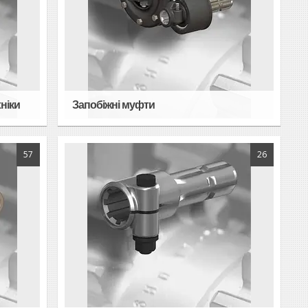
ніки
Запобіжні муфти
57
26