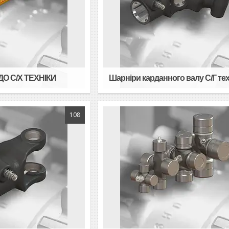
ДО С/Х ТЕХНІКИ
Шарніри карданного валу С/Г тех
108