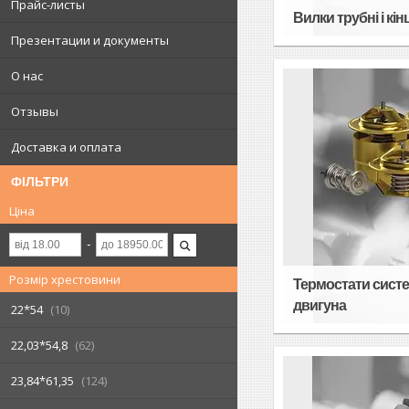
Прайс-листы
Вилки трубні і кі
Презентации и документы
О нас
Отзывы
Доставка и оплата
ФІЛЬТРИ
Ціна
Розмір хрестовини
Термостати сист
двигуна
22*54
10
22,03*54,8
62
23,84*61,35
124