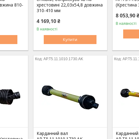
овжина 810-
хрестовині 22,03х54,8 довжина
(Крестина 
310-410 мм
8 053,90 
4 169,10 ₴
В наявності
В наявності
Купити
AP.T5.11.1010.1730.AK
AP.T5.11
Карданний вал
Карданний
(Крістовина
AP.T5.11.1010.1730.AK
AP.T5.11.1