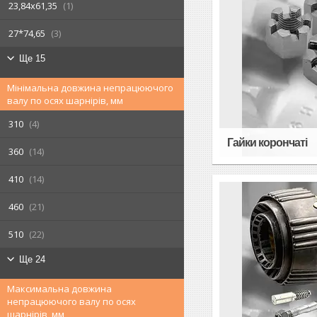
23,84х61,35
1
27*74,65
3
Ще 15
Мінімальна довжина непрацюючого
валу по осях шарнірів, мм
310
4
Гайки корончаті
360
14
410
14
460
21
510
22
Ще 24
Максимальна довжина
непрацюючого валу по осях
шарнірів, мм