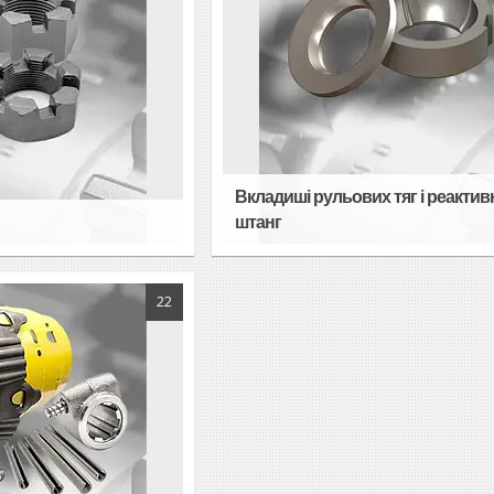
Вкладиші рульових тяг і реактив
штанг
22