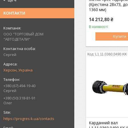
Ще 4
(Крестина 28х73, д
1360 мм)
КОНТАКТИ
14 212,80 ₴
В наявності
ООО "ТОРГОВЫЙ ДОМ
Купити
"АВТОДЕТАЛИ"
Сергей
L1.11.0360.0490.KK
Херсон, Україна
+380 (67) 494-19-40
Сергей
+380 (50) 318-81-91
Олег
https://progres-k.ua/contacts
Карданний вал
L1.11.0360.0490.KK 