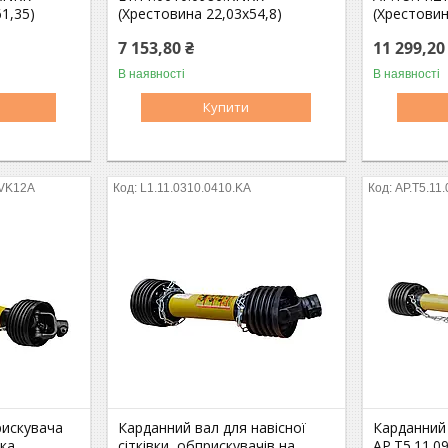
1,35)
(Хрестовина 22,03х54,8)
(Хрестовин
7 153,80 ₴
11 299,20
В наявності
В наявності
Купити
.VK12A
L1.11.0310.0410.KA
AP.T5.11
рискувача
Карданний вал для навісної
Карданний
ика
сітківки, обприскувачів на
AP.T5.11.0