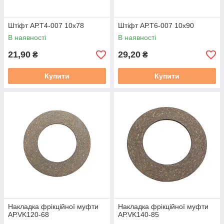
Штіфт АР.T4-007 10х78
Штіфт АР.T6-007 10х90
В наявності
В наявності
21,90
29,20
₴
₴
Купити
Купити
Накладка фрікційної муфти
Накладка фрікційної муфти
АР.VK120-68
АР.VK140-85