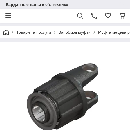
Карданные валы к с/х технике
Товари та послуги
Запобіжні муфти
Муфта кінцева р