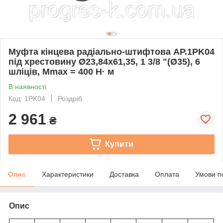
Муфта кінцева радіально-штифтова AP.1PK04
під хрестовину Ø23,84x61,35, 1 3/8 "(Ø35), 6
шліців, Mmax = 400 Н· м
В наявності
Код: 1PK04
Роздріб
2 961
₴
Купити
Опис
Характеристики
Доставка
Оплата
Умови п
Опис