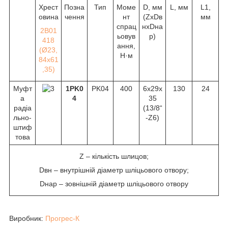
Хрест
Позна
Тип
Моме
D, мм
L, мм
L1,
овина
чення
нт
(ZxDв
мм
спрац
нхDна
2В01
ьовув
р)
418
ання,
(Ø23,
Н·м
84х61
,35)
Муфт
1PK0
PK04
400
6х29х
130
24
а
4
35
радіа
(1
3
/
8
“
льно-
-Z6)
штиф
това
Z – кількість шлицов;
Dвн – внутрішній діаметр шліцьового отвору;
Dнар – зовнішній діаметр шліцьового отвору
Виробник:
Прогрес-К