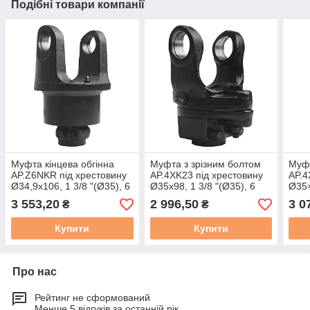
Подібні товари компанії
Муфта кінцева обгінна
Муфта з зрізним болтом
Муфт
AP.Z6NKR під хрестовину
AP.4XK23 під хрестовину
AP.4
Ø34,9x106, 1 3/8 "(Ø35), 6
Ø35x98, 1 3/8 "(Ø35), 6
Ø35×
шліців, праве обертання
шліців, Mmax = 2300 Н·м
шліц
3 553,20
2 996,50
3 0
₴
₴
Купити
Купити
Про нас
Рейтинг не сформований
Менше 5 відгуків за останній рік