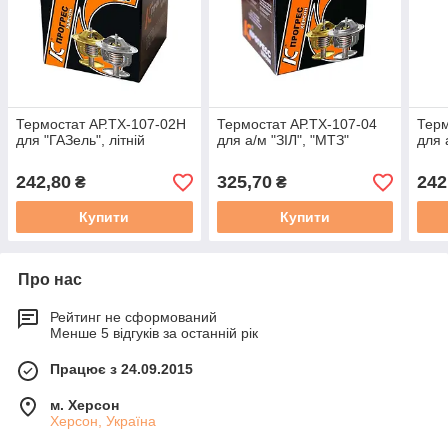
Термостат АР.ТХ-107-02Н
Термостат АР.ТХ-107-04
Терм
для "ГАЗель", літній
для а/м "ЗІЛ", "МТЗ"
для 
242,80
325,70
242
₴
₴
Купити
Купити
Про нас
Рейтинг не сформований
Менше 5 відгуків за останній рік
Працює з 24.09.2015
м. Херсон
Херсон, Україна