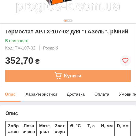
Термостат АР.ТХ-107-02 для "ГАЗель", річний
В наявності
Код: ТХ-107-02
Роздріб
352,70
₴
Купити
Опис
Характеристики
Доставка
Оплата
Умови п
Опис
Зобр
Позн
Мате
Заст
Ɵ, °С
Т, с
Н, мм
D, мм
ажен
аченн
ріал
осув