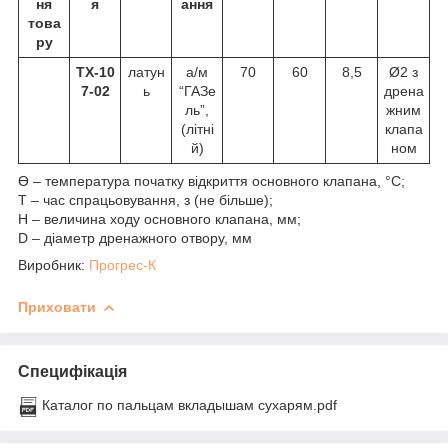
ня
я
ання
това
ру
ТХ-10
латун
а/м
70
60
8,5
Ø2 з
7-02
ь
“ГАЗе
дрена
ль”,
жним
(літні
клапа
й)
ном
Ɵ – температура початку відкриття основного клапана, °С;
Т – час спрацьовування, з (не більше);
Н – величина ходу основного клапана, мм;
D – діаметр дренажного отвору, мм
Виробник:
Прогрес-К
Приховати
Специфікація
Каталог по пальцам вкладышам сухарям.pdf