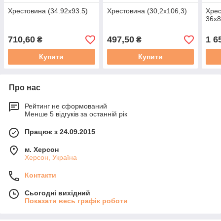
Хрестовина (34.92х93.5)
Хрестовина (30,2х106,3)
Хрес
36х8
710,60
497,50
1 6
₴
₴
Купити
Купити
Про нас
Рейтинг не сформований
Менше 5 відгуків за останній рік
Працює з 24.09.2015
м. Херсон
Херсон, Україна
Контакти
Сьогодні вихідний
Показати весь графік роботи