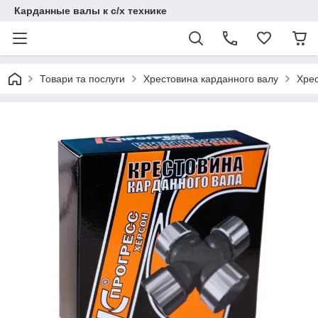
Карданные валы к с/х технике
Товари та послуги
Хрестовина карданного валу
Хрес