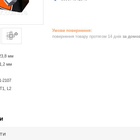
повернення товару протягом 14 днів
за домо
23,8 мм
1,2 мм
1-2107
Т1, L2
и
ути