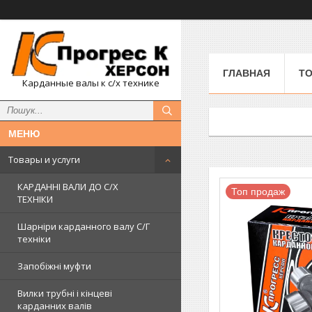
ГЛАВНАЯ
ТО
Карданные валы к с/х технике
Товары и услуги
КАРДАННІ ВАЛИ ДО С/Х
Топ продаж
ТЕХНІКИ
Шарніри карданного валу С/Г
техніки
Запобіжні муфти
Вилки трубні і кінцеві
карданних валів