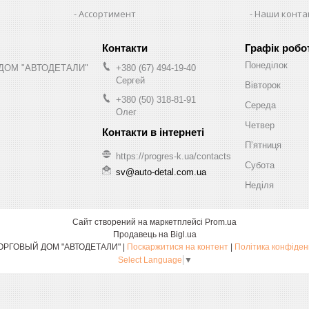
Ассортимент
Наши конта
Графік робо
Понеділок
ДОМ "АВТОДЕТАЛИ"
+380 (67) 494-19-40
Сергей
Вівторок
+380 (50) 318-81-91
Середа
Олег
Четвер
Пʼятниця
https://progres-k.ua/contacts
Субота
sv@auto-detal.com.ua
Неділя
Сайт створений на маркетплейсі
Prom.ua
Продавець на Bigl.ua
ООО "ТОРГОВЫЙ ДОМ "АВТОДЕТАЛИ" |
Поскаржитися на контент
|
Політика конфіден
Select Language
▼