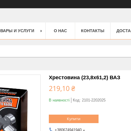
ВАРЫ И УСЛУГИ
О НАС
КОНТАКТЫ
ДОСТА
Хрестовина (23,8х61,2) ВАЗ
219,10 ₴
В наявності
Код:
2101-2202025
Купити
+380674941940