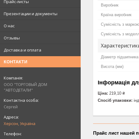
Прайс-листы
Виробник
Презентации и документы
Країна виробник
Сумісність з марко
О нас
Сумісність з модел
Отзывы
Характеристик
Доставка и оплата
Діаметр підшипника
КОНТАКТИ
Висота (мм)
Інформація дл
ООО "ТОРГОВЫЙ ДОМ
"АВТОДЕТАЛИ"
Ціна:
219,10 ₴
Спосіб упаковки:
інд
Сергей
Херсон, Україна
Прайс лист нашей 