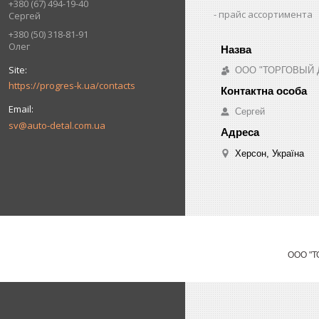
+380 (67) 494-19-40
прайс ассортимента
Сергей
+380 (50) 318-81-91
Олег
ООО "ТОРГОВЫЙ 
https://progres-k.ua/contacts
Сергей
sv@auto-detal.com.ua
Херсон, Україна