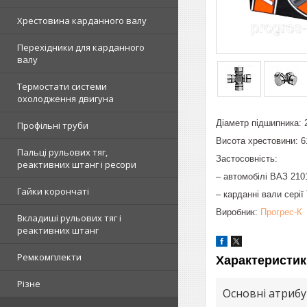
Хрестовина карданного валу
Перехідники для карданного
валу
Термостати системи
охолодження двигуна
Діаметр підшипника: 
Профільні труби
Висота хрестовини: 6
Пальці рульових тяг,
Застосовність:
реактивних штанг і ресори
– автомобілі ВАЗ 210
Гайки корончаті
– карданні вали серії 
Виробник:
Прогрес-К
Вкладиші рульових тяг і
реактивних штанг
Ремкомплекти
Характеристик
Різне
Основні атриб