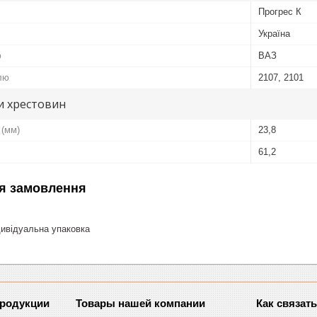
Прогрес К
Україна
ю
ВАЗ
лю
2107, 2101
и хрестовин
 (мм)
23,8
61,2
я замовлення
ивідуальна упаковка
продукции
Товары нашей компании
Как связат