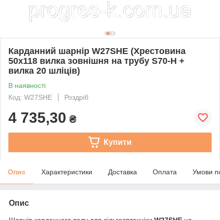
Карданний шарнір W27SHE (Хрестовина
50х118 вилка зовнішня на трубу S70-Н +
вилка 20 шліців)
В наявності
Код: W27SHE
Роздріб
4 735,30
₴
Купити
Опис
Характеристики
Доставка
Оплата
Умови п
Опис
Шарнір карданного валу для сільгосптехніки
W27SHE
на