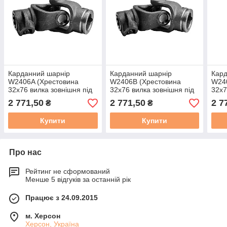
Карданний шарнір
Карданний шарнір
Кард
W2406A (Хрестовина
W2406В (Хрестовина
W24
32х76 вилка зовнішня під
32х76 вилка зовнішня під
32х7
трубу L50Н + виделка 8
трубу L50Н + виделка 21
труб
2 771,50
2 771,50
2 7
₴
₴
шліців)
шліц)
шли
Купити
Купити
Про нас
Рейтинг не сформований
Менше 5 відгуків за останній рік
Працює з 24.09.2015
м. Херсон
Херсон, Україна