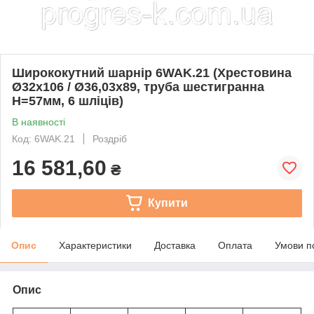
Ширококутний шарнір 6WAK.21 (Хрестовина
Ø32х106 / Ø36,03х89, труба шестигранна
Н=57мм, 6 шліців)
В наявності
Код: 6WAK.21
Роздріб
16 581,60
₴
Купити
Опис
Характеристики
Доставка
Оплата
Умови п
Опис