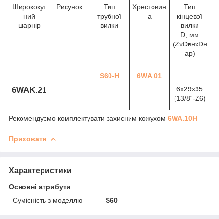
Ширококут
Рисунок
Тип
Хрестовин
Тип
ний
трубної
а
кінцевої
шарнір
вилки
вилки
D, мм
(ZxDвнхDн
ар)
S60-Н
6WА.01
6х29х35
6WAK.21
(1
3
/
8
“-Z6)
Рекомендуємо комплектувати захисним кожухом
6WA.10Н
Приховати
Характеристики
Основні атрибути
Сумісність з моделлю
S60