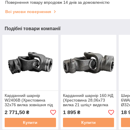
Повернення товару впродовж 14 днів за домовленістю
Всі умови повернення
Подібні товари компанії
Карданний шарнір
Карданний шарнір 160.НД
Широ
W2406В (Хрестовина
(Хрестовина 28,06х73
6WAB
32х76 вилка зовнішня під
вилка 21 шліц+ виделка
Ø32х
трубу L50Н + виделка 21
шестигранна Ø28,5)
труб
2 771,50
1 895
18 
₴
₴
шліц)
21 ш
Купити
Купити