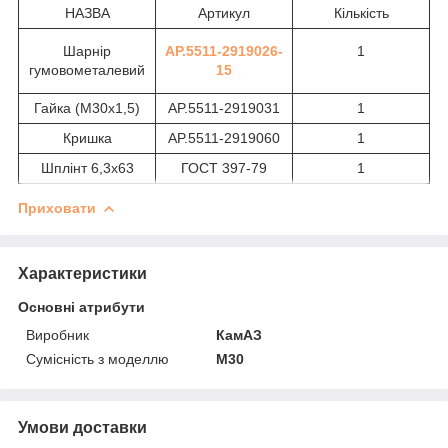
НАЗВА
Артикул
Кількість
Шарнір
AP.5511-2919026-
1
гумовометалевий
15
Гайка (М30х1,5)
AP.5511-2919031
1
Кришка
AP.5511-2919060
1
Шплінт 6,3х63
ГОСТ 397-79
1
Приховати
Характеристики
Основні атрибути
Виробник
КамАЗ
Сумісність з моделлю
M30
Умови доставки