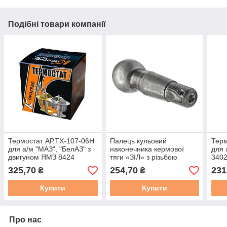
Подібні товари компанії
Термостат АР.ТХ-107-06Н
Палець кульовий
Терм
для а/м "МАЗ", "БелАЗ" з
наконечника кермової
для 
двигуном ЯМЗ 8424
тяги «ЗІЛ» з різьбою
3402
дви
325,70
254,70
231
₴
₴
Купити
Купити
Про нас