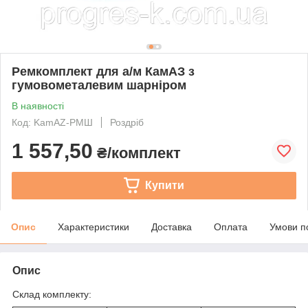
Ремкомплект для а/м КамАЗ з
гумовометалевим шарніром
В наявності
Код: KamAZ-РМШ
Роздріб
1 557,50
₴/комплект
Купити
Опис
Характеристики
Доставка
Оплата
Умови п
Опис
Склад комплекту: