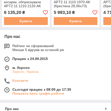
косарки, обприскувача
АР.Т2.11.1110.1970.АK
АР.Т
АР.Т2.11.1210.2120.АK
(Крестина 28,06х73)
(Кре
(Крестина 28,06х73)
6 135,20
5 993,10
4 7
₴
₴
Купити
Купити
Про нас
Рейтинг не сформований
Менше 5 відгуків за останній рік
Працює з 24.09.2015
м. Херсон
Херсон, Україна
Контакти
Сьогодні працює з 08:00 до 17:30
Показати весь графік роботи
Про нас