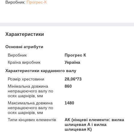
Виробник:
Прогрес-К
Характеристики
Основні атрибути
Виробник
Прогрес К
Країна виробник
Україна
Характеристики карданного валу
Розмір хрестовини
28,06*73
Мінімальна довжина
860
непрацюючого валу по
осях шарнірів, мм
Максимальна довжина
1480
непрацюючого валу по
осях шарнірів, мм
Типи кінцевих елементів
АК (кінцеві елементи: вилка
шлицевая А і вилка
шлицевая K)