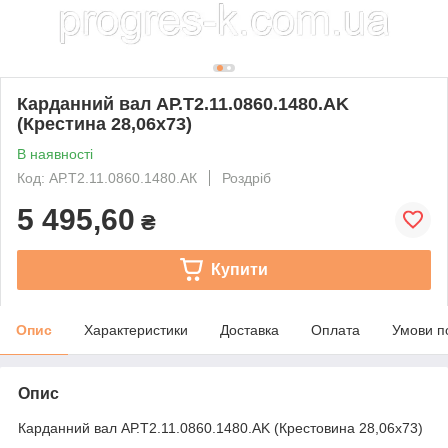
Карданний вал АР.Т2.11.0860.1480.АK
(Крестина 28,06х73)
В наявності
Код: АР.Т2.11.0860.1480.АК
Роздріб
5 495,60
₴
Купити
Опис
Характеристики
Доставка
Оплата
Умови п
Опис
Карданний вал АР.Т2.11.0860.1480.АK (Крестовина 28,06х73)