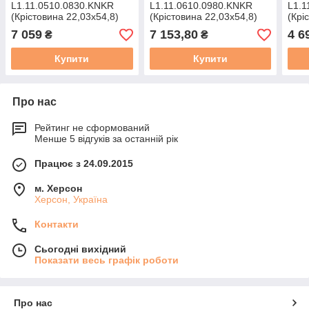
L1.11.0510.0830.KNKR
L1.11.0610.0980.KNKR
L1.1
(Крістовина 22,03х54,8)
(Крістовина 22,03х54,8)
(Крі
7 059
7 153,80
4 6
₴
₴
Купити
Купити
Про нас
Рейтинг не сформований
Менше 5 відгуків за останній рік
Працює з 24.09.2015
м. Херсон
Херсон, Україна
Контакти
Сьогодні вихідний
Показати весь графік роботи
Про нас