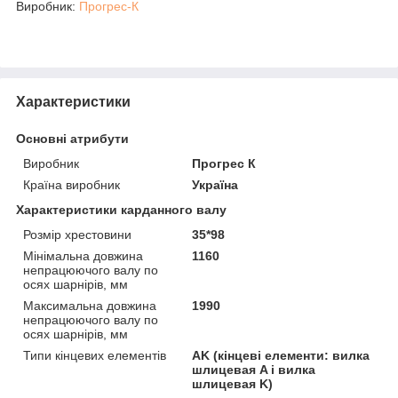
Виробник:
Прогрес-К
Характеристики
Основні атрибути
Виробник
Прогрес К
Країна виробник
Україна
Характеристики карданного валу
Розмір хрестовини
35*98
Мінімальна довжина
1160
непрацюючого валу по
осях шарнірів, мм
Максимальна довжина
1990
непрацюючого валу по
осях шарнірів, мм
Типи кінцевих елементів
AK (кінцеві елементи: вилка
шлицевая A і вилка
шлицевая K)