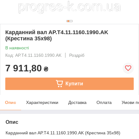
Карданний вал AP.T4.11.1160.1990.AK
(Крестина 35х98)
В наявності
Код: AP.T4.11.1160.1990.AK
Роздріб
7 911,80
₴
Купити
Опис
Характеристики
Доставка
Оплата
Умови п
Опис
Карданний вал AP.T4.11.1160.1990.AK (Крестина 35х98)