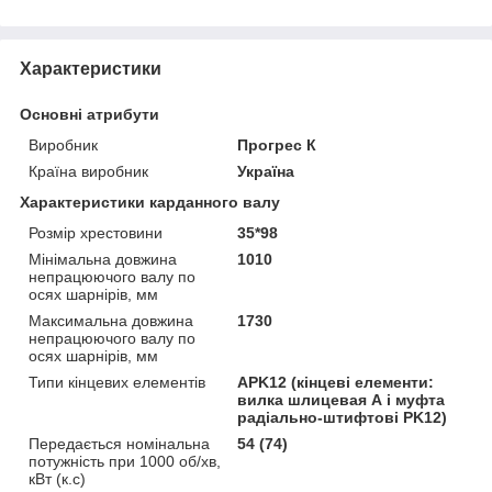
Характеристики
Основні атрибути
Виробник
Прогрес К
Країна виробник
Україна
Характеристики карданного валу
Розмір хрестовини
35*98
Мінімальна довжина
1010
непрацюючого валу по
осях шарнірів, мм
Максимальна довжина
1730
непрацюючого валу по
осях шарнірів, мм
Типи кінцевих елементів
APK12 (кінцеві елементи:
вилка шлицевая А і муфта
радіально-штифтові PK12)
Передається номінальна
54 (74)
потужність при 1000 об/хв,
кВт (к.с)