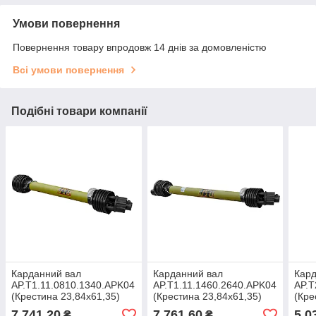
Умови повернення
Повернення товару впродовж 14 днів за домовленістю
Всі умови повернення
Подібні товари компанії
Карданний вал
Карданний вал
Кард
AP.T1.11.0810.1340.APK04
AP.T1.11.1460.2640.APK04
AP.Т
(Крестина 23,84х61,35)
(Крестина 23,84х61,35)
(Кре
7 741,20
7 761,60
5 0
₴
₴