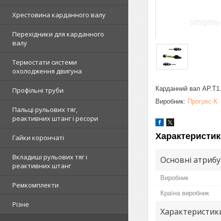
Хрестовина карданного валу
Перехідники для карданного
валу
Термостати системи
охолодження двигуна
Карданний вал AP.T1.
Профільні труби
Виробник:
Прогрес-К
Пальці рульових тяг,
реактивних штанг і ресори
Характеристик
Гайки корончаті
Вкладиші рульових тяг і
Основні атриб
реактивних штанг
Виробник
Ремкомплекти
Країна виробник
Різне
Характеристик