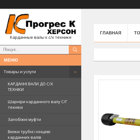
ГЛАВНАЯ
ТО
Карданные валы к с/х технике
Товары и услуги
КАРДАННІ ВАЛИ ДО С/Х
ТЕХНІКИ
Шарніри карданного валу С/Г
техніки
Запобіжні муфти
Вилки трубні і кінцеві
карданних валів