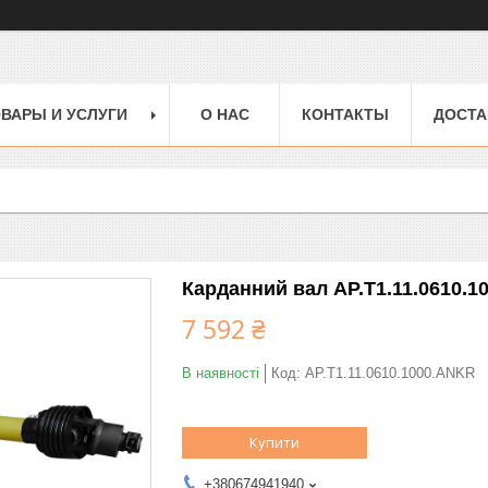
ВАРЫ И УСЛУГИ
О НАС
КОНТАКТЫ
ДОСТА
Карданний вал AP.T1.11.0610.1
7 592 ₴
В наявності
Код:
AP.T1.11.0610.1000.ANKR
Купити
+380674941940