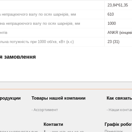
23,84*61,35
 непрацюючого валу по осях шарнірів, мм
610
а непрацюючого валу по осях шарнірів, мм
1000
нтів
ANKR (кінцев
ьна потужність при 1000 об/хв, кВт (к.с)
23 (31)
я замовлення
продукции
Товары нашей компании
Как связат
Ассортимент
Наши конта
Графік робо
Понеділок