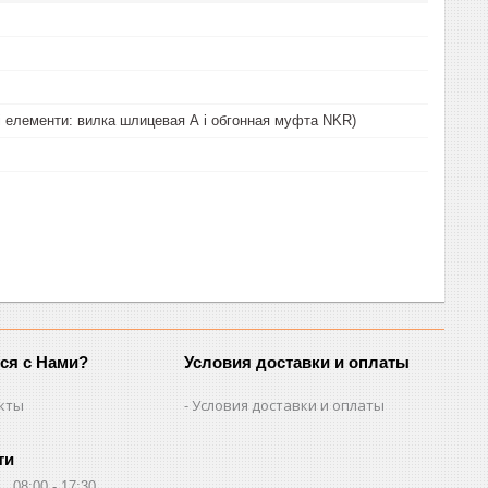
і елементи: вилка шлицевая А і обгонная муфта NKR)
ься с Нами?
Условия доставки и оплаты
кты
Условия доставки и оплаты
ти
08:00
17:30