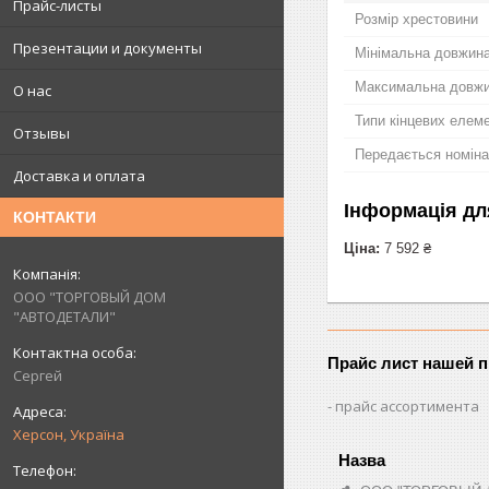
Прайс-листы
Розмір хрестовини
Презентации и документы
Мінімальна довжина
Максимальна довжин
О нас
Типи кінцевих елеме
Отзывы
Передається номінал
Доставка и оплата
Інформація дл
КОНТАКТИ
Ціна:
7 592 ₴
ООО "ТОРГОВЫЙ ДОМ
"АВТОДЕТАЛИ"
Прайс лист нашей 
Сергей
прайс ассортимента
Херсон, Україна