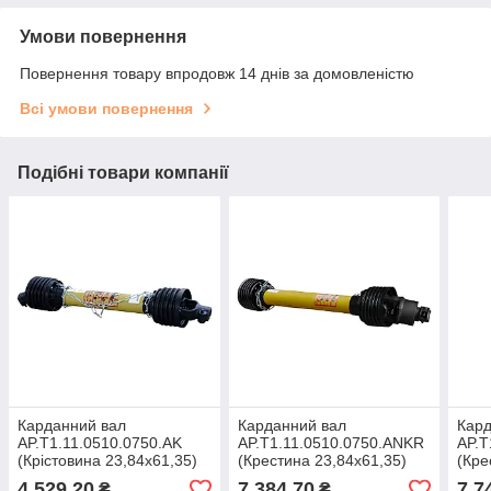
Умови повернення
Повернення товару впродовж 14 днів за домовленістю
Всі умови повернення
Подібні товари компанії
Карданний вал
Карданний вал
Кард
AP.T1.11.0510.0750.AK
AP.T1.11.0510.0750.ANKR
AP.T
(Крістовина 23,84х61,35)
(Крестина 23,84х61,35)
(Кре
4 529,20
7 384,70
7 7
₴
₴