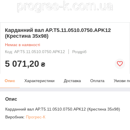
Карданний вал AP.T5.11.0510.0750.APK12
(Крестина 35х98)
Немає в наявності
Код: AP.T5.11.0510.0750.APK12
Роздріб
5 071,20
₴
Опис
Характеристики
Доставка
Оплата
Умови п
Опис
Карданний вал AP.T5.11.0510.0750.APK12 (Крестина 35х98)
Виробник:
Прогрес-К