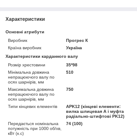
Характеристики
Основні атрибути
Виробник
Прогрес К
Країна виробник
Україна
Характеристики карданного валу
Розмір хрестовини
35*98
Мінімальна довжина
510
непрацюючого валу по
осях шарнірів, мм
Максимальна довжина
750
непрацюючого валу по
осях шарнірів, мм
Типи кінцевих елементів
APK12 (кінцеві елементи:
вилка шлицевая А і муфта
радіально-штифтові PK12)
Передається номінальна
74 (100)
потужність при 1000 об/хв,
кВт (к.с)