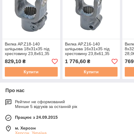
Вилка AP.Z18-140
Вилка AP.Z16-140
Вилк
шліцьова 18х31х35 під
шліцьова 16х31х35 під
8х32
хрестовину 23,8х61,35
хрестовину 23,8х61,35
28,0
829,10
1 776,60
769
₴
₴
Купити
Купити
Про нас
Рейтинг не сформований
Менше 5 відгуків за останній рік
Працює з 24.09.2015
м. Херсон
Херсон, Україна