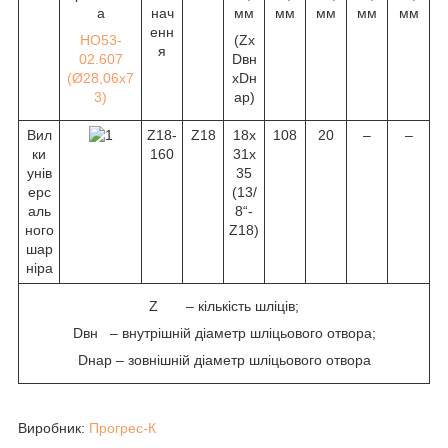
а
нач
мм
мм
мм
мм
мм
енн
HO53-
(Zx
я
02.607
Dвн
(Ø28,06х7
хDн
3)
ар)
Вил
Z18-
Z18
18х
108
20
–
–
ки
160
31х
унів
35
ерс
(1
3
/
аль
8
“-
ного
Z18)
шар
ніра
Z – кількість шліців;
Dвн – внутрішній діаметр шліцьового отвора;
Dнар – зовнішній діаметр шліцьового отвора
Виробник:
Прогрес-К