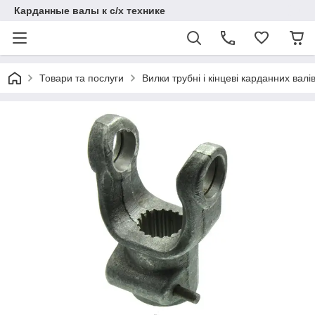
Карданные валы к с/х технике
Товари та послуги
Вилки трубні і кінцеві карданних валі