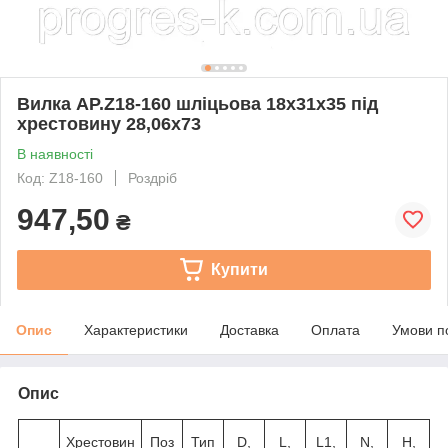
Вилка AP.Z18-160 шліцьова 18х31х35 під
хрестовину 28,06х73
В наявності
Код: Z18-160
Роздріб
947,50
₴
Купити
Опис
Характеристики
Доставка
Оплата
Умови п
Опис
Хрестовин
Поз
Тип
D,
L,
L1,
N,
H,