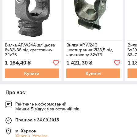
Вилка AP.W24A шліцьова
Вилка AP.W24C
Вилк
8х32х38 під хрестовину
шестигранна Ø28,5 під
6х29
32х76
хрестовину 32х76
32х
1 184,40
1 421,30
1 1
₴
₴
Купити
Купити
Про нас
Рейтинг не сформований
Менше 5 відгуків за останній рік
Працює з 24.09.2015
м. Херсон
Херсон, Україна