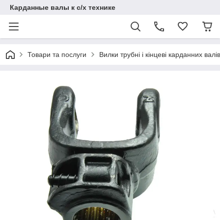
Карданные валы к с/х технике
Товари та послуги
Вилки трубні і кінцеві карданних валі