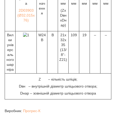
а
нач
мм
мм
мм
мм
мм
енн
2D03903
(Zx
я
(Ø32,015х
Dвн
76)
хDн
ар)
Вил
W24
B
21х
109
19
–
–
ки
B
32х
унів
35
ерс
(1
3
/
аль
8
“-
ного
Z21)
шар
ніра
Z – кількість шліців;
Dвн – внутрішній діаметр шліцьового отвора;
Dнар – зовнішній діаметр шліцьового отвора
Виробник:
Прогрес-К