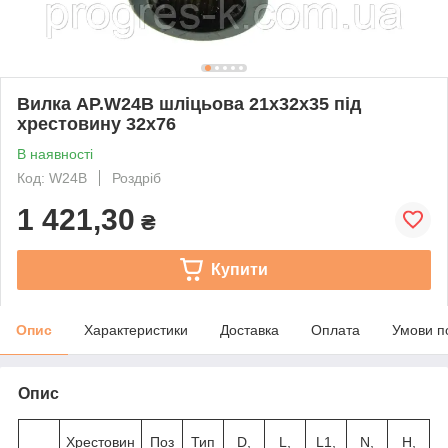
Вилка AP.W24B шліцьова 21х32х35 під
хрестовину 32х76
В наявності
Код: W24B
Роздріб
1 421,30
₴
Купити
Опис
Характеристики
Доставка
Оплата
Умови п
Опис
Хрестовин
Поз
Тип
D,
L,
L1,
N,
H,