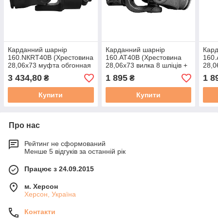
Карданний шарнір
Карданний шарнір
Кард
160.NКRT40B (Хрестовина
160.АТ40В (Хрестовина
160.
28,06х73 муфта обгонная
28,06х73 вилка 8 шліців +
28,0
6 шлицов + внутрішня під
вилка під трубу Т40-В)
вилк
3 434,80
1 895
1 8
₴
₴
трубу Т40-В)
Купити
Купити
Про нас
Рейтинг не сформований
Менше 5 відгуків за останній рік
Працює з 24.09.2015
м. Херсон
Херсон, Україна
Контакти