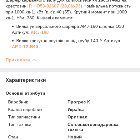
хрестовині
Р. НО53-02607 (28,06х73)
Номінальна потужність
при 1000 хв
-1
, кВт (к. с): 40 (55). Крутний момент при 1000
хв
-1
, Н*м: 380. Кінцеві елементи:
Вилка універсального шарніра AP.J-160 шпонка O30
Артикул:
AP.J-160
Вилка трикутна внутрішня під трубу Т40-У Артикул:
AP.D-T2-B40
Приховати
Характеристики
Основні атрибути
Виробник
Прогрес К
Країна виробник
Україна
Тип запчастини
Оригінал
Тип техніки
Сільськогосподарська
техніка
Стан
Новий