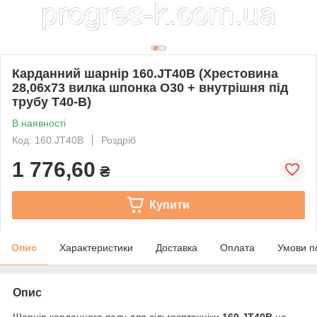
Карданний шарнір 160.ЈТ40В (Хрестовина
28,06х73 вилка шпонка O30 + внутрішня під
трубу Т40-В)
В наявності
Код: 160.JТ40В
Роздріб
1 776,60
₴
Купити
Опис
Характеристики
Доставка
Оплата
Умови п
Опис
Шарнір карданного валу для сільгосптехніки
160.ЈТ40В
на