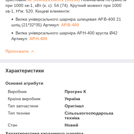
при 1000 хв
-1
, кВт (к. с): 54 (74). Крутний момент при 1000
хв
-1
, Н*м: 520. Кінцеві елементи:
Вилка універсального шарніра шлицевая AP.B-400 21
шліц (21*32*35) Артикул:
AP.B-400
Вилка універсального шарніра AP.H-400 кругла Ø42
Артикул:
AP.Н-400
Приховати
Характеристики
Основні атрибути
Виробник
Прогрес К
Країна виробник
Україна
Тип запчастини
Оригінал
Тип техніки
Сільськогосподарська
техніка
Стан
Новий
Характеристики карданного шарніра