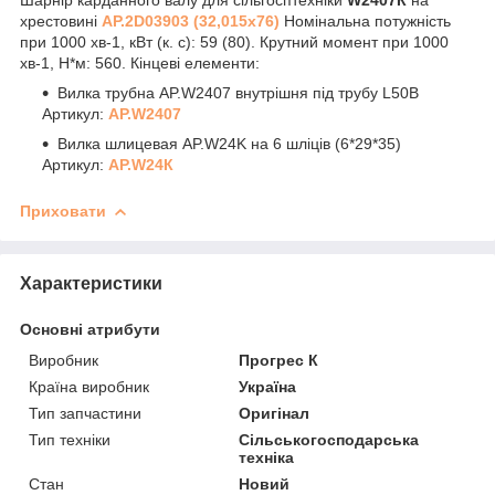
хрестовині
АР.2D03903 (32,015х76)
Номінальна потужність
при 1000 хв
-1
, кВт (к. с): 59 (80). Крутний момент при 1000
хв
-1
, Н*м: 560. Кінцеві елементи:
Вилка трубна AP.W2407 внутрішня під трубу L50B
Артикул:
AP.W2407
Вилка шлицевая AP.W24K на 6 шліців (6*29*35)
Артикул:
AP.W24К
Приховати
Характеристики
Основні атрибути
Виробник
Прогрес К
Країна виробник
Україна
Тип запчастини
Оригінал
Тип техніки
Сільськогосподарська
техніка
Стан
Новий