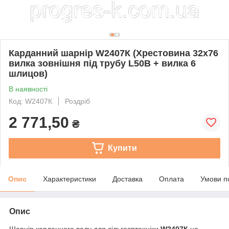
Карданний шарнір W2407К (Хрестовина 32х76
вилка зовнішня під трубу L50В + вилка 6
шлицов)
В наявності
Код: W2407К
Роздріб
2 771,50
₴
Купити
Опис
Характеристики
Доставка
Оплата
Умови п
Опис
Шарнір карданного валу для сільгосптехніки
W2407К
на