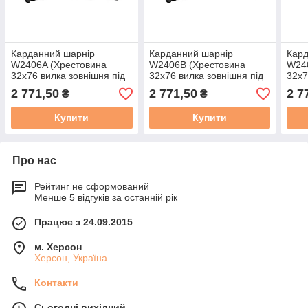
Карданний шарнір
Карданний шарнір
Кард
W2406A (Хрестовина
W2406В (Хрестовина
W24
32х76 вилка зовнішня під
32х76 вилка зовнішня під
32х7
трубу L50Н + виделка 8
трубу L50Н + виделка 21
труб
2 771,50
2 771,50
2 7
₴
₴
шліців)
шліц)
шли
Купити
Купити
Про нас
Рейтинг не сформований
Менше 5 відгуків за останній рік
Працює з 24.09.2015
м. Херсон
Херсон, Україна
Контакти
Сьогодні вихідний