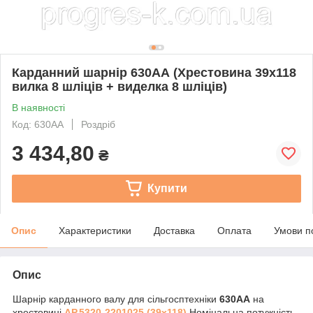
Карданний шарнір 630АА (Хрестовина 39х118
вилка 8 шліців + виделка 8 шліців)
В наявності
Код: 630АА
Роздріб
3 434,80
₴
Купити
Опис
Характеристики
Доставка
Оплата
Умови п
Опис
Шарнір карданного валу для сільгосптехніки
630АА
на
хрестовині
АР.5320-2201025 (39х118)
Номінальна потужність