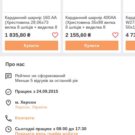
Карданний шарнір 160.АА
Карданний шарнір 400АА
Кард
(Хрестовина 28,06х73
(Хрестовина 35х98 вилка
W27
вилка 8 шліців + виделка 8
8 шліців + виделка 8
50х1
шліців)
шліців)
труб
1 835,80
2 155,60
4 7
₴
₴
шліц
Купити
Купити
Про нас
Рейтинг не сформований
Менше 5 відгуків за останній рік
Працює з 24.09.2015
м. Херсон
Херсон, Україна
Контакти
Сьогодні працює з 08:00 до 17:30
Показати весь графік роботи