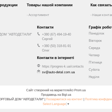
продукции
Товары нашей компании
Как связат
Ассортимент
Наши конта
Графік робо
Понеділок
ДОМ "АВТОДЕТАЛИ"
+380 (67) 494-19-40
Сергей
Вівторок
+380 (50) 318-81-91
Середа
Олег
Четвер
Пʼятниця
https://progres-k.ua/contacts
Субота
sv@auto-detal.com.ua
Неділя
Сайт створений на маркетплейсі
Prom.ua
Продавець на Bigl.ua
ООО "ТОРГОВЫЙ ДОМ "АВТОДЕТАЛИ" |
Поскаржитися на контент
|
Політика конфіден
Select Language
▼