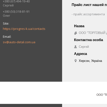
+380 (67) 494-19-40
Прайс лист нашей 
Сергей
+380 (50) 318-81-91
прайс ассортимента
Олег
https://progres-k.ua/contacts
ООО "ТОРГОВЫЙ 
sv@auto-detal.com.ua
Сергей
Херсон, Україна