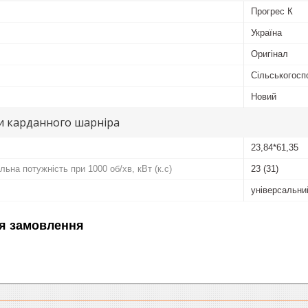
Прогрес К
Україна
Оригінал
Сільськогосп
Новий
и карданного шарніра
23,84*61,35
ьна потужність при 1000 об/хв, кВт (к.с)
23 (31)
універсальни
я замовлення