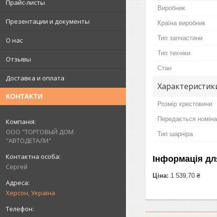
Прайс-листы
Виробник
Презентации и документы
Країна виробник
Тип запчастини
О нас
Тип техніки
Отзывы
Стан
Доставка и оплата
Характеристик
КОНТАКТИ
Розмір хрестовини
Передається номінал
ООО "ТОРГОВЫЙ ДОМ
Тип шарніра
"АВТОДЕТАЛИ"
Інформація дл
Сергей
Ціна:
1 539,70 ₴
Херсон, Україна