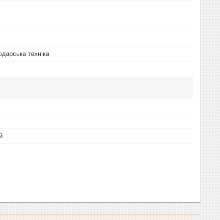
одарська техніка
й