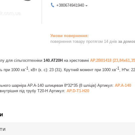
+380674941940
повернення товару протягом 14 днів
за домо
лу для сільгосптехніки
140.АТ20Н
на хрестовині
АР.2В01418 (23,84х61,35
-1
-1
ь при 1000 хв
, кВт (к. с): 23 (31). Крутний момент при 1000 хв
, Н*м: 2
ьного шарніра AP.A-140 шлицевая 8*32*35 (8 шліців) Артикул:
AP.A-140
внутрішня під трубу Т20-Н Артикул:
AP.D-T1-Н20
и
ути