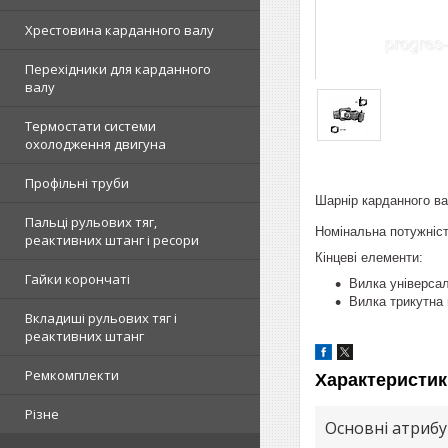
Хрестовина карданного валу
Перехідники для карданного
валу
Термостати системи
охолодження двигуна
Профільні труби
Шарнір карданного ва
Пальці рульових тяг,
Номінальна потужніст
реактивних штанг і ресори
Кінцеві елементи:
Гайки корончаті
Вилка універсал
Вилка трикутна 
Вкладиші рульових тяг і
реактивних штанг
Ремкомплекти
Характеристик
Різне
Основні атриб