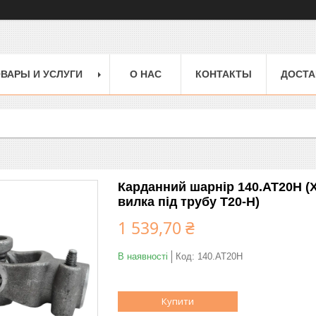
ВАРЫ И УСЛУГИ
О НАС
КОНТАКТЫ
ДОСТА
Карданний шарнір 140.АТ20Н (Х
вилка під трубу Т20-Н)
1 539,70 ₴
В наявності
Код:
140.АТ20Н
Купити